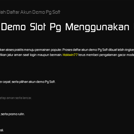
ah Daftar Akun Demo Pg Soft
 Demo Slot Pg Menggunakan L
irkan akses praktis menuju permainan populer. Proses daftar akun demo Pg Soft dibuat lebih ri
stikan jalur aman saat login maupun bermain.
Hokiwin77
terus memberi pengalaman gacor moder
r cepat, serta pilihan akun demo Pg Soft.
etap aman serta lancar.
 serta promo rutin.
li.