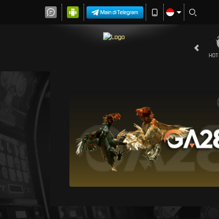
Main di Telegram
HOT