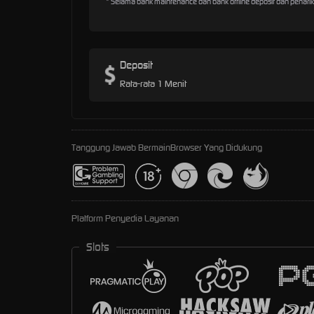
* Selama bank maintenance dan bank offline deposit dan penarik
Deposit
Rata-rata 1 Menit
Tanggung Jawab Bermain
Browser Yang Didukung
Platform Penyedia Layanan
Slots