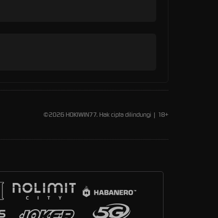
©2026 HOKIWIN77. Hak cipta dilindungi | 18+