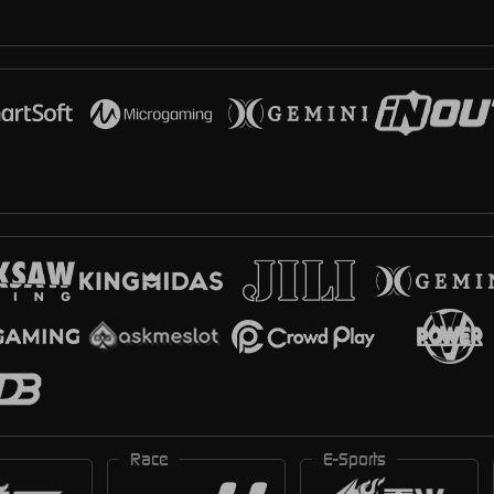
Race
E-Sports