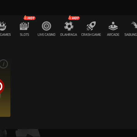
 GAMES
SLOTS
LIVE CASINO
OLAHRAGA
CRASH GAME
ARCADE
SABUNG
i