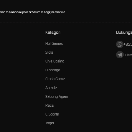
emain memahami pola sebelum mengejar maxwin.
Kategori
Dukung
Hot Games
+85
Slots
hoki
Live Casino
Olahraga
Crash Game
Arcade
Sabung Ayam
Race
E-Sports
Togel