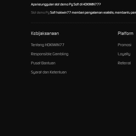
Apa keunggulan slot demo Pg Soft di HOKIWIN77?
Slot demo Pg
Soft hokiwin77 memberi pengalaman realistis, membantu p
Kebijaksanaan
Platform
Tentang HOKIWIN77
Promosi
Responsible Gambling
Loyalty
Pusat Bantuan
Referral
Syarat dan Ketentuan