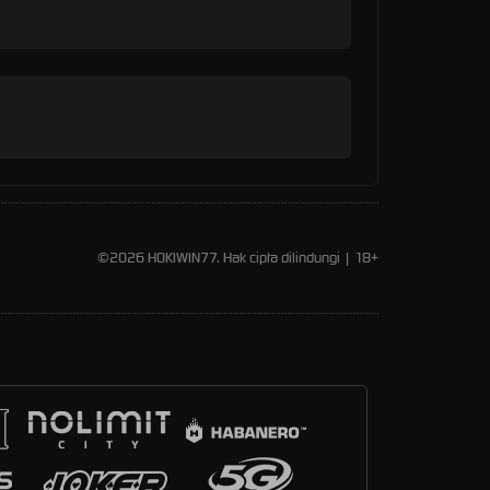
©2026 HOKIWIN77. Hak cipta dilindungi | 18+