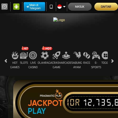
Main di
MASUK
DAFTAR
Telegram
HOT
SLOTS
LIVE
OLAHRAGA
CRASH
ARCADE
SABUNG
RACE
E-
TOGEL
PROM
GAMES
CASINO
GAME
AYAM
SPORTS
IDR
12,735,
JACKPOT
PLAY