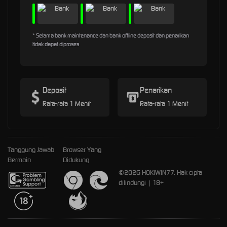
* Selama bank maintenance dan bank offline deposit dan penarikan
tidak dapat diproses
Deposit
Penarikan
Rata-rata 1 Menit
Rata-rata 1 Menit
Tanggung Jawab
Browser Yang
Bermain
Didukung
©2026 HOKIWIN77. Hak cipta
dilindungi | 18+