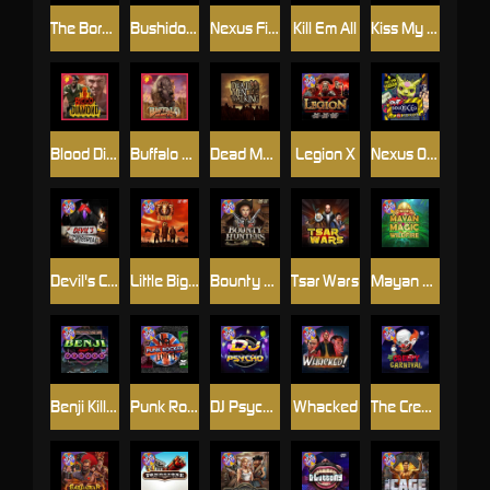
The Border
Bushido Way xNudge
Nexus Fire In The Hole xBomb
Kill Em All
Kiss My Chainsaw
Blood Diamond
Buffalo Hunter
Dead Men Walking
Legion X
Nexus Outsourced
Devil's Crossroad
Little Bighorn
Bounty Hunters xNudge®
Tsar Wars
Mayan Magic Wildfire
Benji Killed in Vegas
Punk Rocker
DJ Psycho
Whacked
The Creepy Carnival