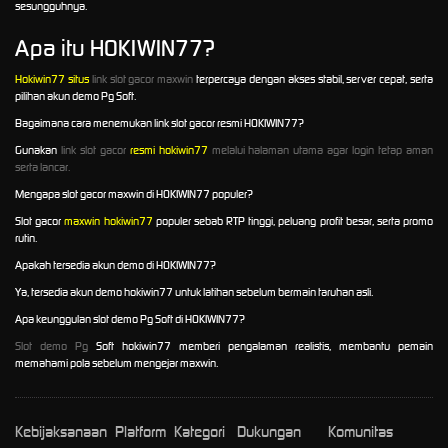
sesungguhnya.
Apa itu HOKIWIN77?
Hokiwin77 situs
link slot gacor maxwin
terpercaya dengan akses stabil, server cepat, serta
pilihan akun demo Pg Soft.
Bagaimana cara menemukan link slot gacor resmi HOKIWIN77?
Gunakan
link slot gacor
resmi hokiwin77
melalui halaman utama agar login tetap aman
serta lancar.
Mengapa slot gacor maxwin di HOKIWIN77 populer?
Slot gacor
maxwin hokiwin77
populer sebab RTP tinggi, peluang profit besar, serta promo
rutin.
Apakah tersedia akun demo di HOKIWIN77?
Ya, tersedia akun demo hokiwin77 untuk latihan sebelum bermain taruhan asli.
Apa keunggulan slot demo Pg Soft di HOKIWIN77?
Slot demo Pg
Soft hokiwin77 memberi pengalaman realistis, membantu pemain
memahami pola sebelum mengejar maxwin.
Kebijaksanaan
Platform
Kategori
Dukungan
Komunitas