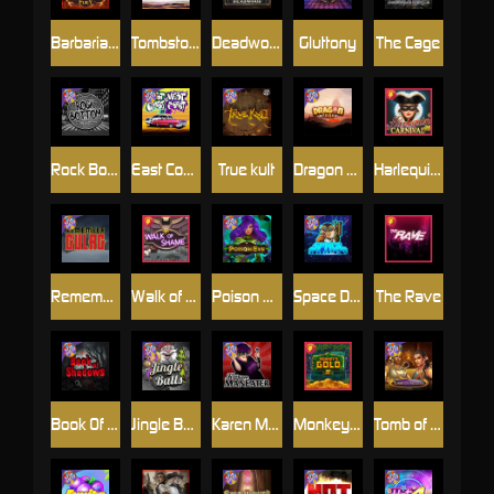
Barbarian Fury
Tombstone
Deadwood xNudge
Gluttony
The Cage
Rock Bottom
East Coast Vs West Coast
True kult
Dragon Tribe
Harlequin Carnival
Remember Gulag
Walk of Shame
Poison Eve
Space Donkey
The Rave
Book Of Shadows
Jingle Balls
Karen Maneater
Monkey's Gold xPays
Tomb of Nefertiti