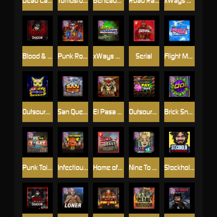
Dead Canary
Tombstone RIP
Beheaded
Road Rage
xWays Hoarder 2
Blood & Shadow
Punk Rocker 2
xWays Hoarder xSplit
Serial
Flight Mode
Outsourced
San Quentin xWays
El Pasa Gunfight xNudge
Outsourced: Payday
Brick Snake 2000
Punk Toilet
Infectious 5 xWays
Home of the Brave
Nine To Five
Stockholm Syndrome