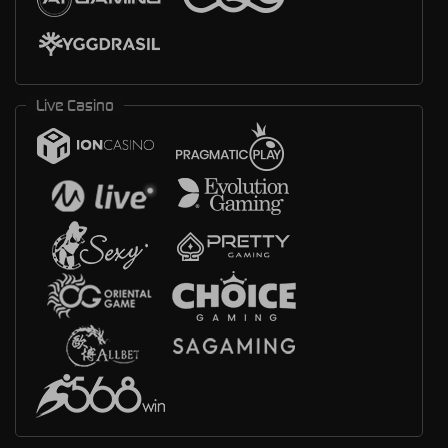
Live Casino