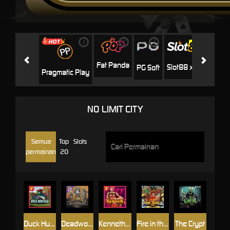
i
i
i
i
i
Facha
Fat Panda
Slot88 x PP
PG Soft
Pragmatic Play
NO LIMIT CITY
Semua
Top
Slots
permainan
20
Duck Hunters
Deadwood R.I.P
Kenneth Must Die
Fire in the Hole 3
The Crypt