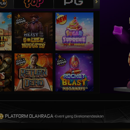
PLATFORM OLAHRAGA-
Event yang Direkomendasikan