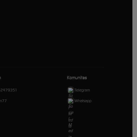
n
Komunitas
12479351
Telegram
in77
Whatsapp