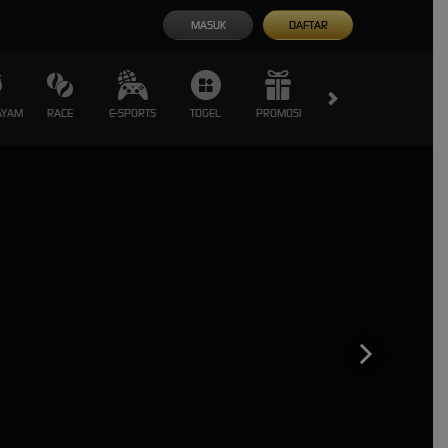
MASUK
DAFTAR
AYAM
RACE
E-SPORTS
TOGEL
PROMOSI