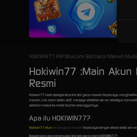
HOKIWIN77 HW Situs Link Slot Gacor Maxwin Muda
Hokiwin77 :Main Akun 
Resmi
Hokiwin77 hadir sebagai situs link slot gacor maxwin terpercaya, menghadi
maxwin. Link resmi selalu aktif, menjaga stabilitas server sekaligus memas
sebelum masuk ke mode taruhan sesungguhnya.
Apa itu HOKIWIN77?
Hokiwin77 situs
link slot gacor maxwin
terpercaya dengan akses stabil, server 
Bagaimana cara menemukan link slot gacor resmi HOKIWIN77?