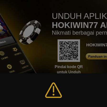
UNDUH APLIK
HOKIWIN77 A
Nikmati berbagai pe
HOKIWIN7
Panduan in
Pindai kode QR
untuk Unduh
Android APK