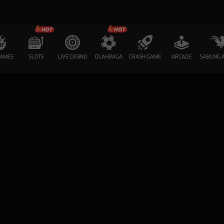
GAMES
SLOTS
LIVE CASINO
OLAHRAGA
CRASH GAME
ARCADE
SABUNG 